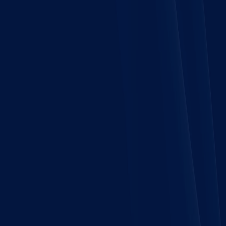
Zanotti,
Danfoss,
Haier
|
DC
Engineering