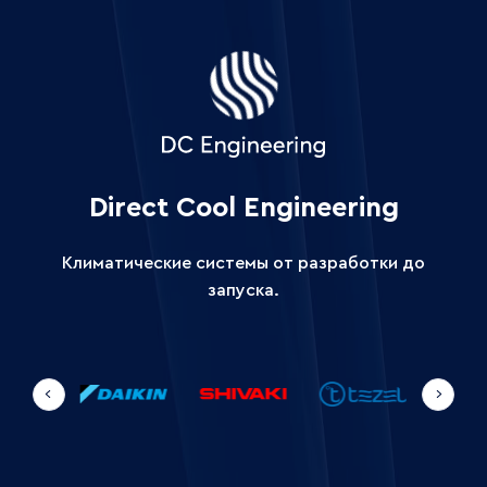
Direct Cool Engineering
Климатически
Климатические системы от разработки до
системы
запуска.
от
мировых
slide
11
Zanotti
Оборудование
Shivaki
Tezel
брендов
to
SPA
Daikin
13
в
в
of
Ташкенте
6