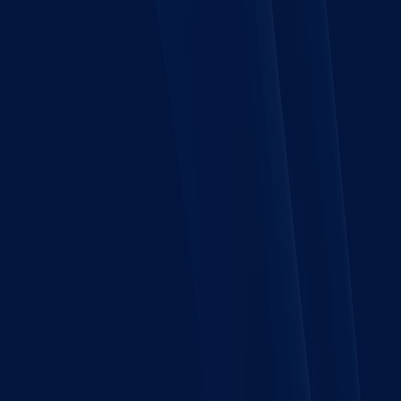
Ташкенте
под
ключ
с
гарантией
от
производител
|
Daikin,
Shivaki,
Tica,